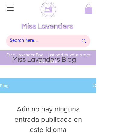
Miss Lavenders
Free Lavender Bag - just add to your order
Miss Lavenders Blog
click here
Blog
Aún no hay ninguna
entrada publicada en
este idioma