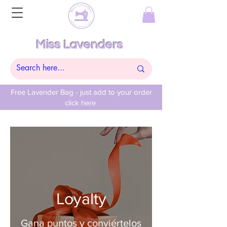
Miss Lavenders
Free Lavender Bag - just add to your order
click here
Loyalty
Gana puntos y conviértelos