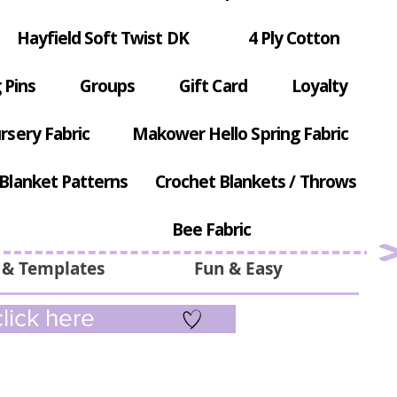
Hayfield Soft Twist DK
4 Ply Cotton
 Pins
Groups
Gift Card
Loyalty
rsery Fabric
Makower Hello Spring Fabric
Blanket Patterns
Crochet Blankets / Throws
Bee Fabric
 & Templates
Fun & Easy
lick here