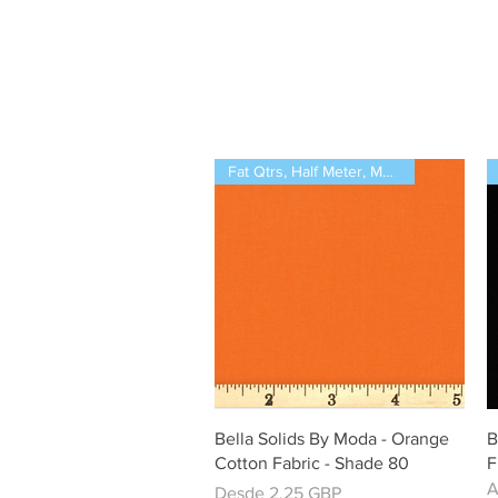
Fat Qtrs, Half Meter, Meters
Vista rápida
Bella Solids By Moda - Orange
B
Cotton Fabric - Shade 80
F
A
Precio de oferta
Desde
2,25 GBP