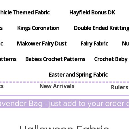
hicle Themed Fabric
Hayfield Bonus DK
s
Kings Coronation
Double Ended Knitting
ic
Makower Fairy Dust
Fairy Fabric
Nu
atterns
Babies Crochet Patterns
Crochet Baby 
Easter and Spring Fabric
ts
New Arrivals
Rulers
vender Bag - just add to your order c