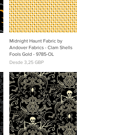
Vista rápida
Midnight Haunt Fabric by
Andover Fabrics - Clam Shells
Fools Gold - 9785-OL
Precio de oferta
Desde
3,25 GBP