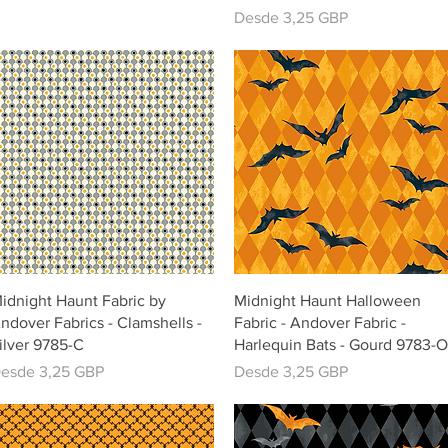
Precio de oferta
Desde
3,25 GBP
Vista rápida
Vista rápida
idnight Haunt Fabric by
Midnight Haunt Halloween
ndover Fabrics - Clamshells -
Fabric - Andover Fabric -
ilver 9785-C
Harlequin Bats - Gourd 9783-O
recio de oferta
Precio de oferta
esde
3,25 GBP
Desde
3,25 GBP