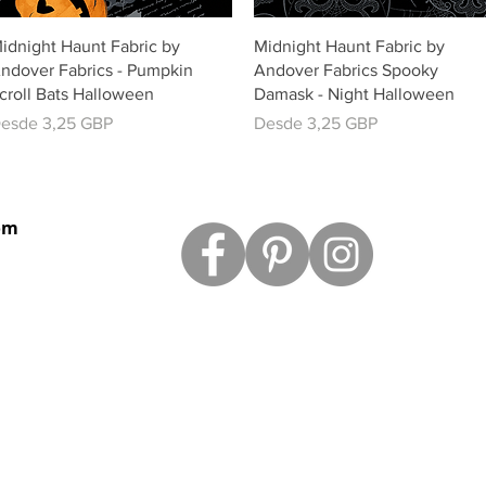
Vista rápida
Vista rápida
idnight Haunt Fabric by
Midnight Haunt Fabric by
ndover Fabrics - Pumpkin
Andover Fabrics Spooky
croll Bats Halloween
Damask - Night Halloween
recio de oferta
Precio de oferta
esde
3,25 GBP
Desde
3,25 GBP
om