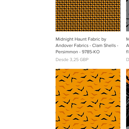
Vista rápida
Midnight Haunt Fabric by
M
Andover Fabrics - Clam Shells -
A
Persimmon - 9785-KO
f
Precio de oferta
P
Desde
3,25 GBP
D