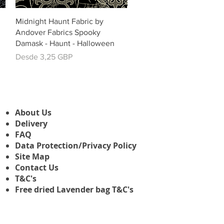
Vista rápida
Midnight Haunt Fabric by
Andover Fabrics Spooky
Damask - Haunt - Halloween
Precio de oferta
Desde
3,25 GBP
About Us
Delivery
FAQ
Data Protection/Privacy Policy
Site Map
Contact Us
T&C's
Free dried Lavender bag T&C's