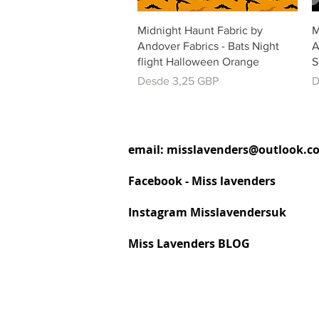
Vista rápida
Midnight Haunt Fabric by
M
Andover Fabrics - Bats Night
A
flight Halloween Orange
S
Precio de oferta
P
Desde
3,25 GBP
D
email:
misslavenders@outlook.c
Facebook - Miss lavenders
Instagram Misslavendersuk
Miss Lavenders BLOG