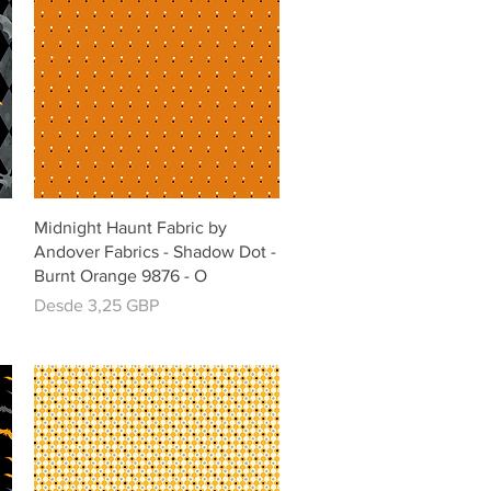
Vista rápida
Midnight Haunt Fabric by
Andover Fabrics - Shadow Dot -
Burnt Orange 9876 - O
Precio de oferta
Desde
3,25 GBP