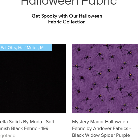
Halloween Fabric
Get Spooky with Our Halloween
Fabric Collection
Fat Qtrs, Half Meter, Meters
Vista rápida
Vista rápida
ella Solids By Moda - Soft
Mystery Manor Halloween
inish Black Fabric - 199
Fabric by Andover Fabrics -
Black Widow Spider Purple
gotado