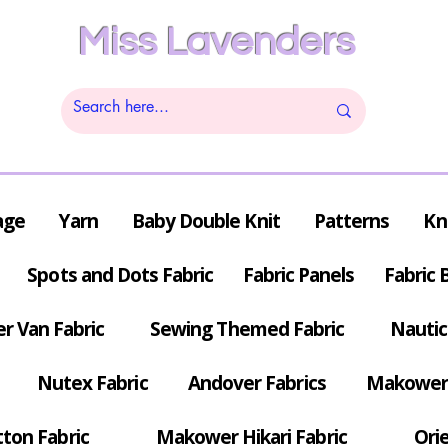
Miss Lavenders
age
Yarn
Baby Double Knit
Patterns
Kn
Spots and Dots Fabric
Fabric Panels
Fabric 
r Van Fabric
Sewing Themed Fabric
Nautic
Nutex Fabric
Andover Fabrics
Makower 
tton Fabric
Makower Hikari Fabric
Orie