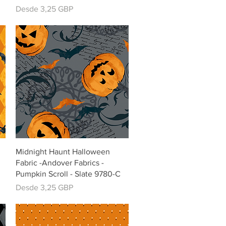
Precio de oferta
Desde
3,25 GBP
Vista rápida
Midnight Haunt Halloween
Fabric -Andover Fabrics -
Pumpkin Scroll - Slate 9780-C
Precio de oferta
Desde
3,25 GBP