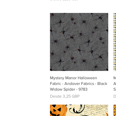
Vista rápida
Mystery Manor Halloween
M
Fabric - Andover Fabrics - Black
A
Widow Spider - 9783
S
Precio de oferta
P
Desde
3,25 GBP
D