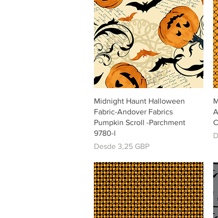
Vista rápida
Midnight Haunt Halloween
M
Fabric-Andover Fabrics
A
Pumpkin Scroll -Parchment
C
9780-l
P
D
Precio de oferta
Desde
3,25 GBP