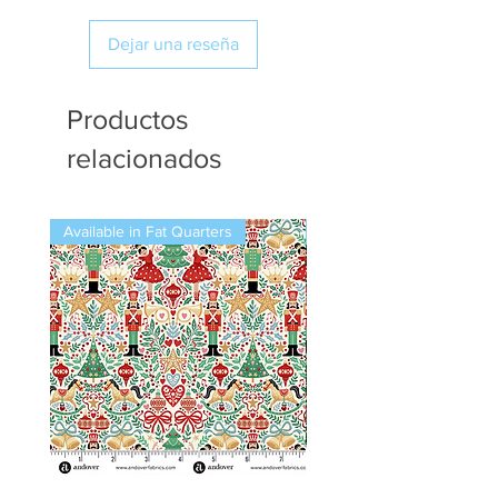
Dejar una reseña
Productos
relacionados
Available in Fat Quarters
Available in Fat Quarters