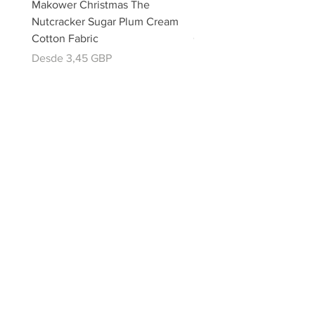
Makower Christmas The
Makower Christmas The
Nutcracker Sugar Plum Cream
Nutcracker Sugar Plum 
Cotton Fabric
Cotton Fabric
Precio de oferta
Precio de oferta
Desde
3,45 GBP
Desde
email:
misslavenders@outlook.com
Facebook - Miss lavenders
Instagram Misslavendersuk
Miss Lavenders BLOG
About Us