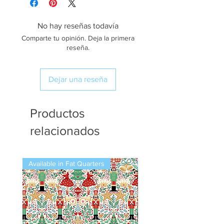
No hay reseñas todavía
Comparte tu opinión. Deja la primera
reseña.
Dejar una reseña
Productos
relacionados
Available in Fat Quarters
Available in Fat Quarters