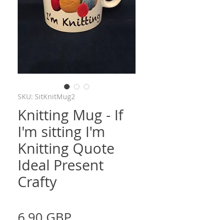
SKU: SitKnitMug2
Knitting Mug - If
I'm sitting I'm
Knitting Quote
Ideal Present
Crafty
Precio
6,90 GBP