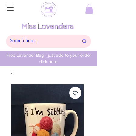
Miss Lavenders
Free Lavender Bag - just add to your order
click here