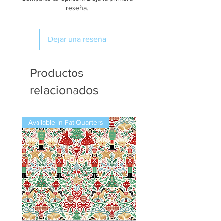
reseña.
Dejar una reseña
Productos
relacionados
Available in Fat Quarters
Available in Fat Quarters