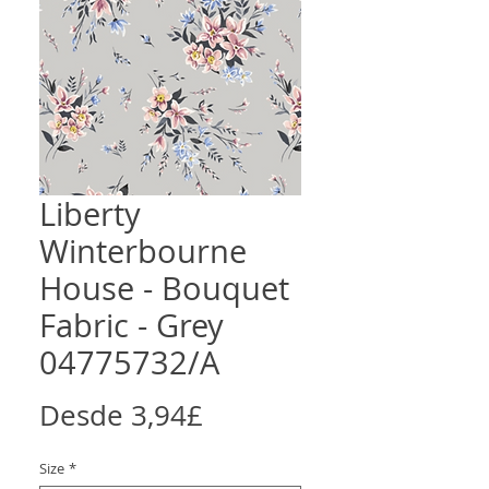
Liberty
Winterbourne
House - Bouquet
Fabric - Grey
04775732/A
Precio
Desde
3,94£
de
Size
*
oferta