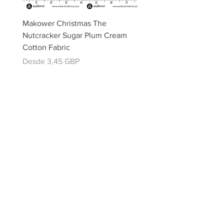
Makower Christmas The
Makower Christmas The
Nutcracker Sugar Plum Cream
Nutcracker Sugar Plum 
Cotton Fabric
Cotton Fabric
Precio de oferta
Precio de oferta
Desde
3,45 GBP
Desde
email:
misslavenders@outlook.com
Facebook - Miss lavenders
Instagram Misslavendersuk
Miss Lavenders BLOG