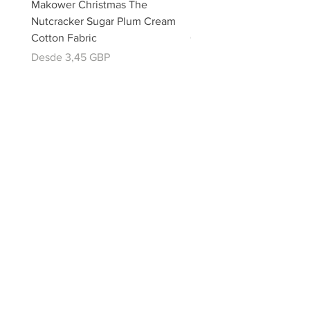
Makower Christmas The
Makower Christmas The
Nutcracker Sugar Plum Cream
Nutcracker Sugar Plum 
Cotton Fabric
Cotton Fabric
Precio de oferta
Precio de oferta
Desde
3,45 GBP
Desde
email:
misslavenders@outlook.com
Facebook - Miss lavenders
Instagram Misslavendersuk
Miss Lavenders BLOG
About Us