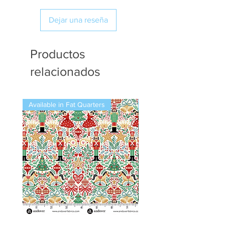
Dejar una reseña
Productos
relacionados
Available in Fat Quarters
Available in Fat Quarters