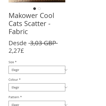
Makower Cool
Cats Scatter -
Fabric
Precio
Desde
 3,03 GBP 
Precio
2,27£
de
Size
*
oferta
Colour
*
Pattern
*