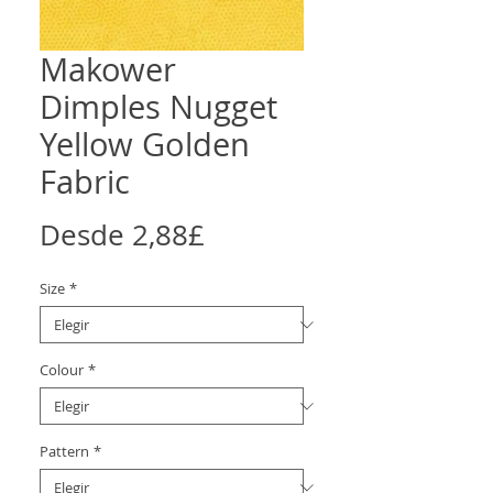
Makower
Dimples Nugget
Yellow Golden
Fabric
Precio
Desde
2,88£
de
Size
*
oferta
Colour
*
Pattern
*