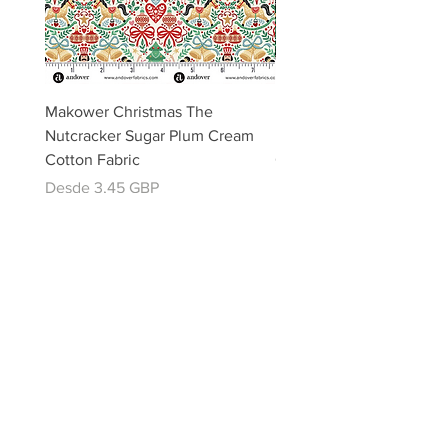
Makower Christmas The
Makower Christmas The
Nutcracker Sugar Plum Cream
Nutcracker Sugar Plum 
Cotton Fabric
Cotton Fabric
Precio de oferta
Precio de oferta
Desde
3,45 GBP
Desde
email:
misslavenders@outlook.com
Facebook - Miss lavenders
Instagram Misslavendersuk
Miss Lavenders BLOG