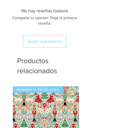
No hay reseñas todavía
Comparte tu opinión. Deja la primera
reseña.
Dejar una reseña
Productos
relacionados
Available in Fat Quarters
Available in Fat Quarters