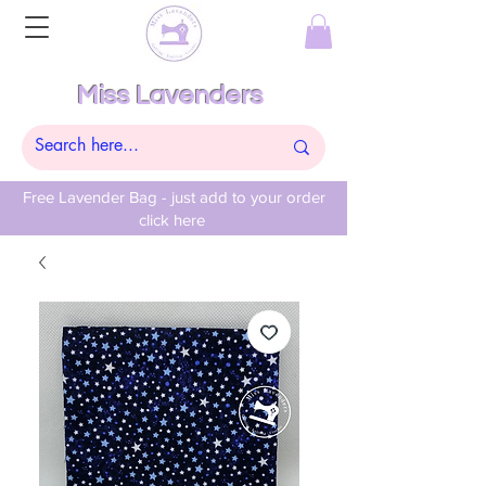
Miss Lavenders
Free Lavender Bag - just add to your order
click here