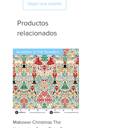
Dejar una reseña
Productos
relacionados
Available in Fat Quarters
Available in Fat Quarters
Makower Christmas The
Makower Christmas The