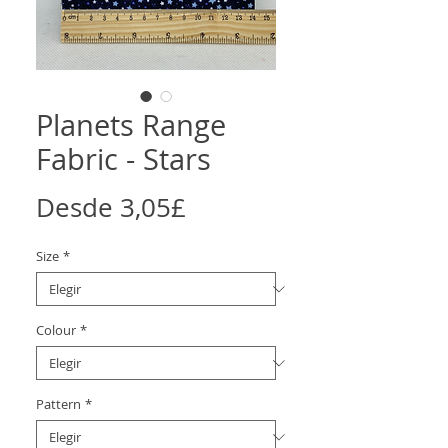
Planets Range
Fabric - Stars
Precio
Desde
3,05£
de
Size
*
oferta
Colour
*
Pattern
*