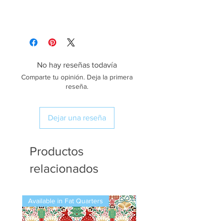
No hay reseñas todavía
Comparte tu opinión. Deja la primera
reseña.
Dejar una reseña
Productos
relacionados
Available in Fat Quarters
Available in Fat Quarters