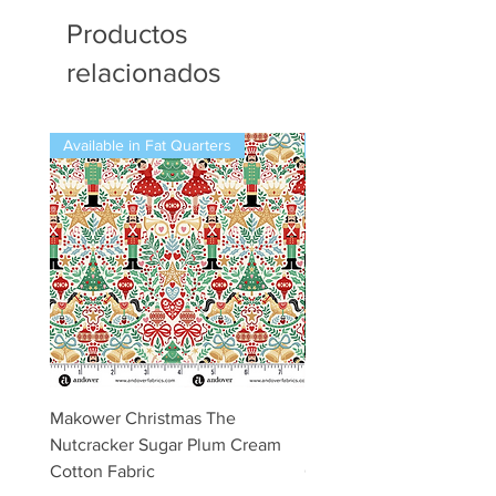
Productos
relacionados
Available in Fat Quarters
Available in Fat Quarters
Makower Christmas The
Makower Christmas The
Nutcracker Sugar Plum Cream
Nutcracker Sugar Plum 
Cotton Fabric
Cotton Fabric