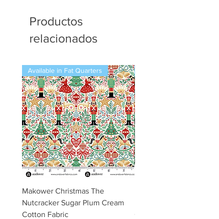
Productos
relacionados
Available in Fat Quarters
Available in Fat Quarters
Makower Christmas The
Makower Christmas The
Nutcracker Sugar Plum Cream
Nutcracker Sugar Plum 
Cotton Fabric
Cotton Fabric