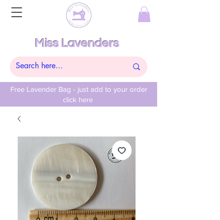
Miss Lavenders
Free Lavender Bag - just add to your order
click here