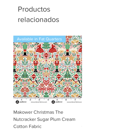
Productos
relacionados
Available in Fat Quarters
Available in Fat Quarters
Makower Christmas The
Makower Christmas The
Nutcracker Sugar Plum Cream
Nutcracker Sugar Plum 
Cotton Fabric
Cotton Fabric