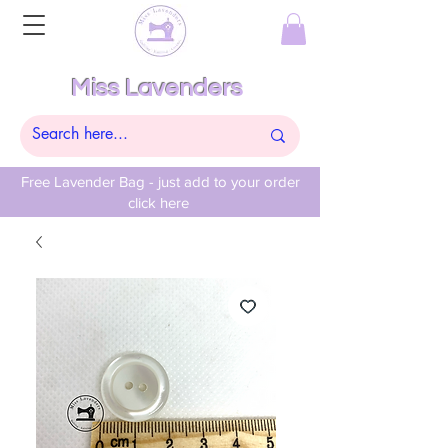
Miss Lavenders
Free Lavender Bag - just add to your order
click here