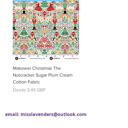
Makower Christmas The
Makower Christmas The
Nutcracker Sugar Plum Cream
Nutcracker Sugar Plum 
Cotton Fabric
Cotton Fabric
Precio de oferta
Precio de oferta
Desde
3,45 GBP
Desde
email:
misslavenders@outlook.com
Facebook - Miss lavenders