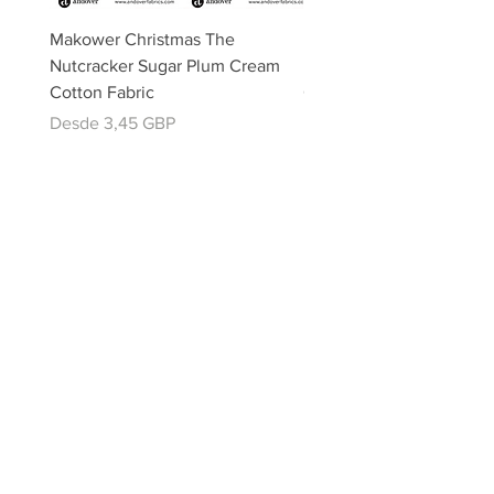
Makower Christmas The
Makower Christmas The
Nutcracker Sugar Plum Cream
Nutcracker Sugar Plum 
Cotton Fabric
Cotton Fabric
Precio de oferta
Precio de oferta
Desde
3,45 GBP
Desde
email:
misslavenders@outlook.com
Facebook - Miss lavenders
Instagram Misslavendersuk
Miss Lavenders BLOG