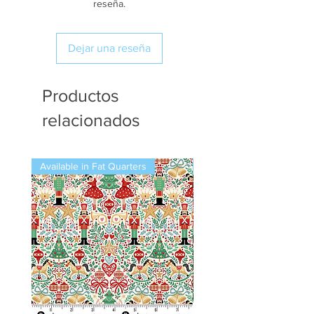
reseña.
Dejar una reseña
Productos
relacionados
Available in Fat Quarters
Available in Fat Quarters