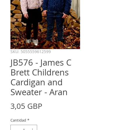
SKU: 5055559612599
JB576 - James C
Brett Childrens
Cardigan and
Sweater - Aran
Precio
3,05 GBP
Cantidad
*