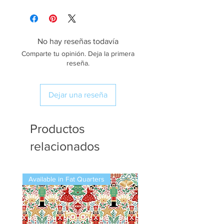
No hay reseñas todavía
Comparte tu opinión. Deja la primera
reseña.
Dejar una reseña
Productos
relacionados
Available in Fat Quarters
Available in Fat Quarters