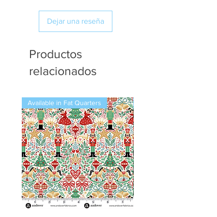
Dejar una reseña
Productos
relacionados
Available in Fat Quarters
Available in Fat Quarters