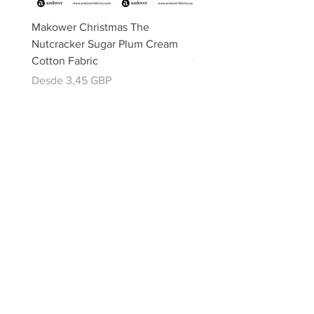
Makower Christmas The
Makower Christmas The
Nutcracker Sugar Plum Cream
Nutcracker Sugar Plum 
Cotton Fabric
Cotton Fabric
Precio de oferta
Precio de oferta
Desde
3,45 GBP
Desde
email:
misslavenders@outlook.com
Facebook - Miss lavenders
Instagram Misslavendersuk
Miss Lavenders BLOG