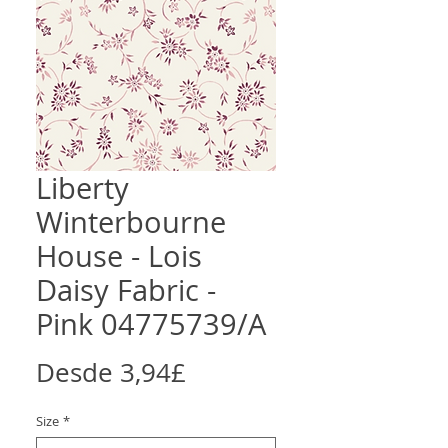
Liberty
Winterbourne
House - Lois
Daisy Fabric -
Pink 04775739/A
Precio
Desde
3,94£
de
Size
*
oferta