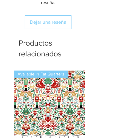
reseña.
Dejar una reseña
Productos
relacionados
Available in Fat Quarters
Available in Fat Quarters