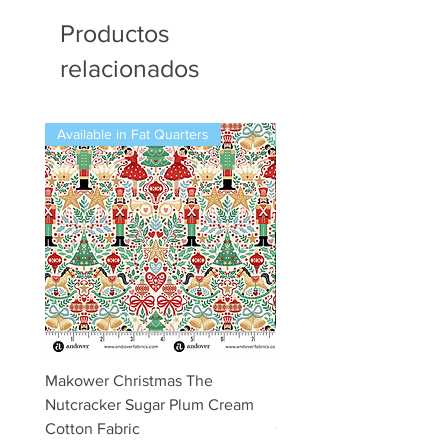
Productos
relacionados
Available in Fat Quarters
Available in Fat Quarters
Makower Christmas The
Makower Christmas The
Nutcracker Sugar Plum Cream
Nutcracker Sugar Plum 
Cotton Fabric
Cotton Fabric